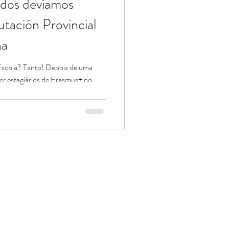
dos devíamos
tación Provincial
ha
Escola? Tanto! Depois de uma
ber estagiários de Erasmus+ no