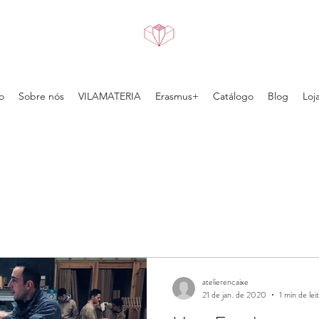
o
Sobre nós
VILAMATERIA
Erasmus+
Catálogo
Blog
Loj
atelierencaixe
21 de jan. de 2020
1 min de lei