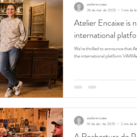
atelierencaixe
26 de mai. de 2025
1 min de le
Atelier Encaixe is 
international pla
We’re thrilled to announce that Atelier Encaixe h
the international platform VAWAA 
atelierencaixe
10 de abr. de 2025
2 min de le
A Reabertura de Po