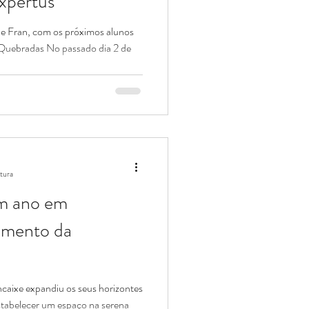
xpertus
 e Fran, com os próximos alunos
 Quebradas No passado dia 2 de
itura
Um ano em
cimento da
ncaixe expandiu os seus horizontes
stabelecer um espaço na serena