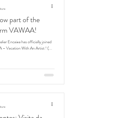
itura
now part of the
tform VAWAA!
as officially joined
– Vacation With An Artist ! (...
itura
ntes: Visita da