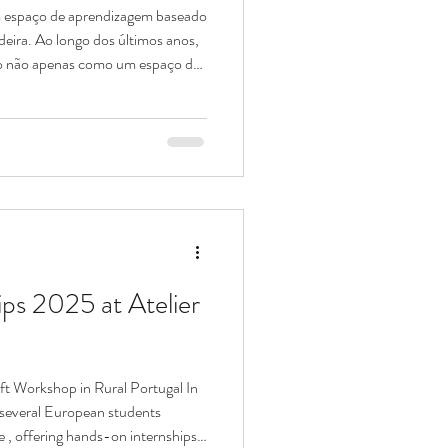
m espaço de aprendizagem baseado
eira. Ao longo dos últimos anos,
ndo não apenas como um espaço de
 a madeira se estuda, se
m tempo, precisão e respeito pela
turalmente pessoas de diferentes
olaboradores de vários países
n
ps 2025 at Atelier
t Workshop in Rural Portugal In
, offering hands-on internships