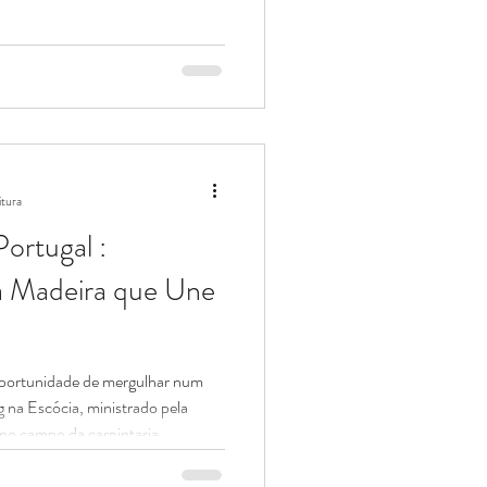
servation and restoration workshop
e . Our atelier is based in a rural
 different and authentic experience
rge cities. This environment allows
itura
ortugal :
a Madeira que Une
 na Escócia, ministrado pela
no campo da carpintaria
ra. Foi uma experiência que se
edicação, cultura e o convívio