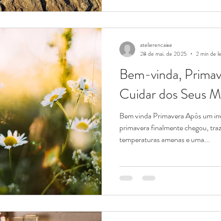
inspirador entre pessoas que valor
Junho a 10 de Julho de 2026 Wo
https://www.atelierencaixe.com/
atelierencaixe
28 de mai. de 2025
2 min de le
Bem-vinda, Primav
Cuidar dos Seus M
Bem vinda Primavera Após um inv
primavera finalmente chegou, traz
temperaturas amenas e uma...