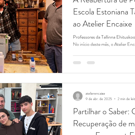
Escola Estoniana Ta
ao Atelier Encaixe
Professores da Tallinna Ehituskoo
No início deste mês, o Atelier Enc
atelierencaixe
9 de abr. de 2025
2 min de lei
Partilhar o Saber:
Recuperação de m