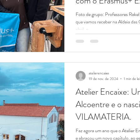
com o Erasmus+ E
Foto de grupo: Professores Rakel
que vamos receber na Aldeia das
abril, o...
atelierencaixe
19 de nov. de 2024
1 min de le
Atelier Encaixe: 
Alcoentre e o nas
VILAMATERIA.
Faz agora um ano que o Atelier E
e abraçou um novo capítulo, ao e