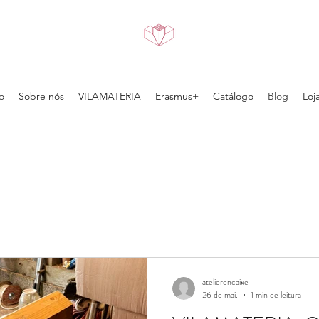
o
Sobre nós
VILAMATERIA
Erasmus+
Catálogo
Blog
Loj
atelierencaixe
26 de mai.
1 min de leitura