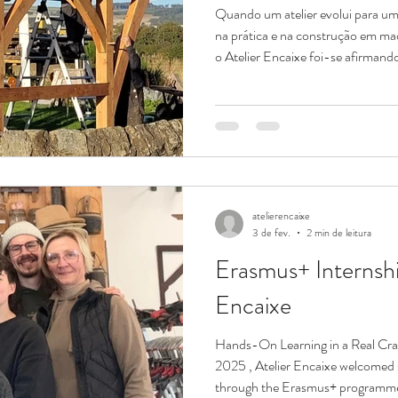
Quando um atelier evolui para u
na prática e na construção em mad
o Atelier Encaixe foi-se afirma
trabalho, mas como um lugar onde
experimenta e se transforma — co
matéria. Esse percurso trouxe na
contextos. Alunos, estagiários e c
passaram pelo atelier, sobretudo 
atelierencaixe
3 de fev.
2 min de leitura
Erasmus+ Internshi
Encaixe
Hands-On Learning in a Real Craf
2025 , Atelier Encaixe welcomed several European students
through the Erasmus+ programme 