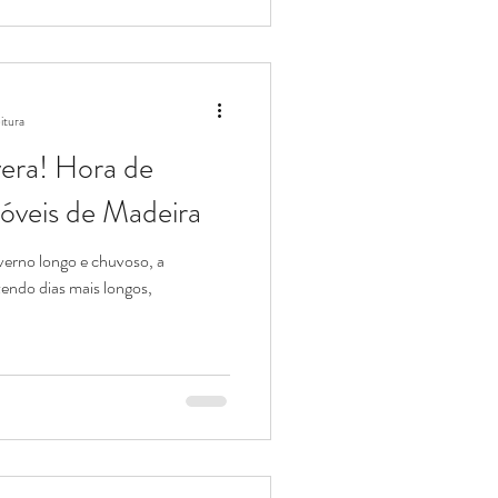
izam o ofício artesanal. 29 de
rkshop Timber Frame em Portugal
courses-6/timbe
itura
era! Hora de
óveis de Madeira
erno longo e chuvoso, a
endo dias mais longos,