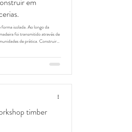
nstruir em
erias.
e forma isolada. Ao longo da
madeira foi transmitido através de
omunidades de prática. Construir
ompetência individual, mas
nça e do trabalho coletivo. À
ro Workshop de Timber Frame da
tidão que contamos com o apoio
portância
rkshop timber