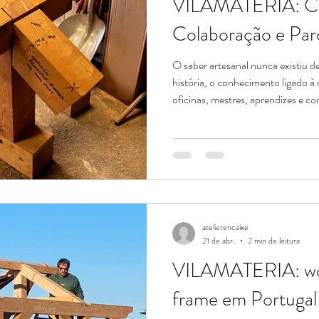
VILAMATERIA: Co
Colaboração e Parc
O saber artesanal nunca existiu d
história, o conhecimento ligado à 
oficinas, mestres, aprendizes e c
sempre dependeu não apenas da c
também da colaboração, da confia
medida que preparamos o primei
VILAMATERIA, é com enorme gra
de parceiros que acreditam na im
atelierencaixe
21 de abr.
2 min de leitura
VILAMATERIA: wo
frame em Portugal