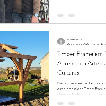
in a real carpentry, furniture con
located in a small Portuguese villag
setting, providing students with a
of Portuguese culture , far from la
focus, clos
atelierencaixe
26 de set. de 2025
2 min de le
Timber Frame em P
Aprender a Arte d
Culturas
Nas últimas semanas, tivemos a oportunidade de mergulhar num
curso intensivo de Timber Framing
Thomson Timber, uma referência 
tradicional e construção em madei
aproxima do essencial: madeira, d