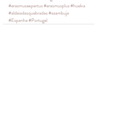
#erasmusexpertus
#erasmusplus
#huelva
#aldeiadasquebradas
#azambuja
#Espanha
#Portugal
Posts recentes
Ver tudo