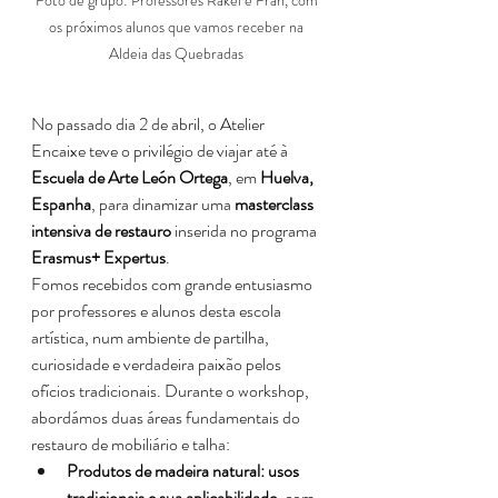
Foto de grupo: Professores Rakel e Fran, com 
os próximos alunos que vamos receber na 
Aldeia das Quebradas 
No passado dia 2 de abril, o Atelier 
Encaixe teve o privilégio de viajar até à 
Escuela de Arte León Ortega
, em 
Huelva, 
Espanha
, para dinamizar uma 
masterclass 
intensiva de restauro
 inserida no programa 
Erasmus+ Expertus
.
Fomos recebidos com grande entusiasmo 
por professores e alunos desta escola 
artística, num ambiente de partilha, 
curiosidade e verdadeira paixão pelos 
ofícios tradicionais. Durante o workshop, 
abordámos duas áreas fundamentais do 
restauro de mobiliário e talha:
Produtos de madeira natural: usos 
tradicionais e sua aplicabilidade
, com 